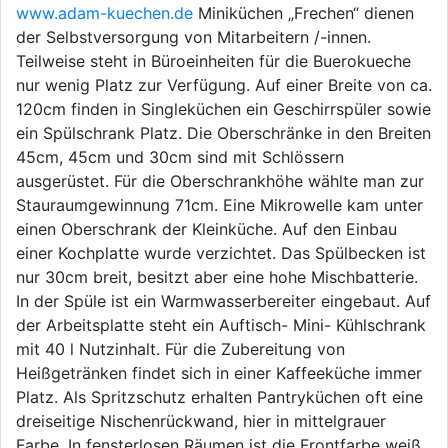
www.adam-kuechen.de
Miniküchen „Frechen“ dienen
der Selbstversorgung von Mitarbeitern /-innen.
Teilweise steht in Büroeinheiten für die Buerokueche
nur wenig Platz zur Verfügung. Auf einer Breite von ca.
120cm finden in Singleküchen ein Geschirrspüler sowie
ein Spülschrank Platz. Die Oberschränke in den Breiten
45cm, 45cm und 30cm sind mit Schlössern
ausgerüstet. Für die Oberschrankhöhe wählte man zur
Stauraumgewinnung 71cm. Eine Mikrowelle kam unter
einen Oberschrank der Kleinküche. Auf den Einbau
einer Kochplatte wurde verzichtet. Das Spülbecken ist
nur 30cm breit, besitzt aber eine hohe Mischbatterie.
In der Spüle ist ein Warmwasserbereiter eingebaut. Auf
der Arbeitsplatte steht ein Auftisch- Mini- Kühlschrank
mit 40 l Nutzinhalt. Für die Zubereitung von
Heißgetränken findet sich in einer Kaffeeküche immer
Platz. Als Spritzschutz erhalten Pantryküchen oft eine
dreiseitige Nischenrückwand, hier in mittelgrauer
Farbe. In fensterlosen Räumen ist die Frontfarbe weiß